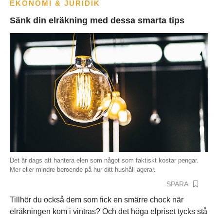
EKONOMI & JURIDIK
Sänk din elräkning med dessa smarta tips
Det är dags att hantera elen som något som faktiskt kostar pengar.
Mer eller mindre beroende på hur ditt hushåll agerar.
SPARA
Tillhör du också dem som fick en smärre chock när
elräkningen kom i vintras? Och det höga elpriset tycks stå