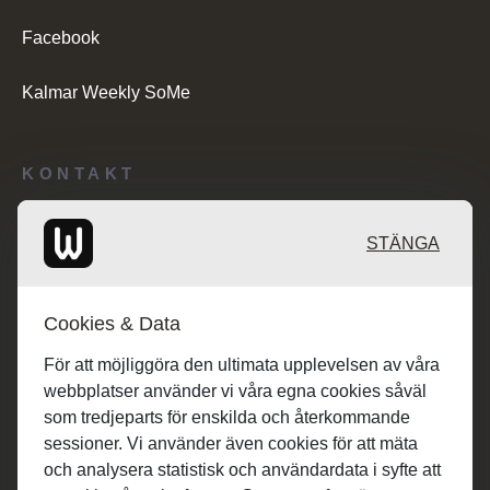
Facebook
Kalmar Weekly SoMe
KONTAKT
Redaktionen: desk@maratongroup.com
STÄNGA
Kunder/Annonsering: se.sales@maratongroup.com
Cookies & Data
Jobba hos oss: work@maratongroup.com
För att möjliggöra den ultimata upplevelsen av våra
webbplatser använder vi våra egna cookies såväl
som tredjeparts för enskilda och återkommande
sessioner. Vi använder även cookies för att mäta
och analysera statistisk och användardata i syfte att